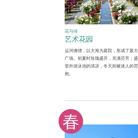
花与绿
艺术花园
运河缠绕，以大海为庭院，形成了最大
广场。初夏时玫瑰盛开，充满芬芳；盛
室外游泳池的清凉，冬天则被迷人的霓
抱。
春