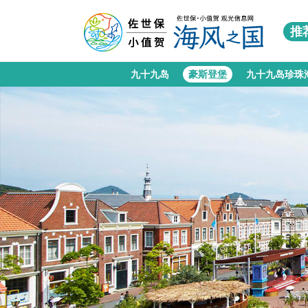
推
九十
豪斯
九十
世界
宇久
军港
花
佐世
九十九岛
豪斯登堡
九十九岛珍珠