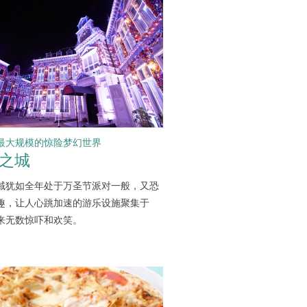
最大规模的惊险梦幻世界
之城
域犹如全年处于万圣节派对一般，又恐
趣，让人心跳加速的游乐设施聚集于
来无数惊吓和欢笑。