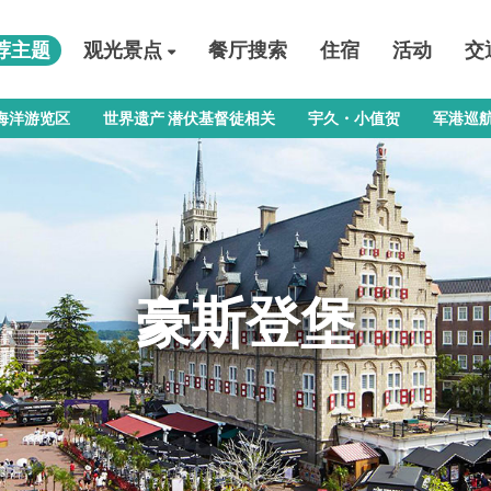
荐主题
观光景点
餐厅搜索
住宿
活动
交
九岛
登堡
九岛珍珠海洋游览区
遗产 潜伏基督徒相关
・小值贺
巡航・观光巴士海风号
保美食
自然
展望点
历史
遊玩
饮食
体验
购物
海洋游览区
世界遗产 潜伏基督徒相关
宇久・小值贺
军港巡
豪斯登堡