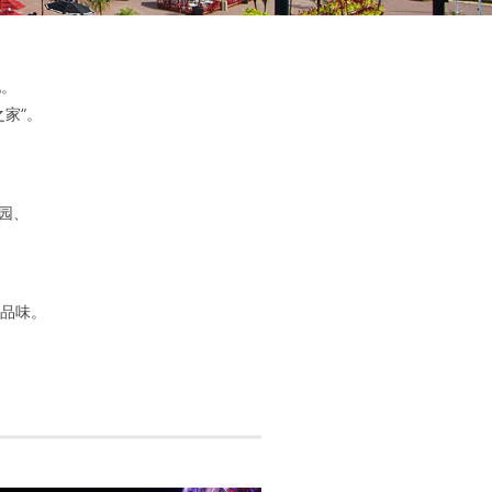
地。
家”。
园、
品味。