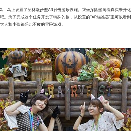
！
人岛，岛上设置了丛林漫步型AR射击游乐设施。乘坐探险船向着真实未开
吧。为了完成这个任务开发了特殊的枪，从设置的“AR瞄准器”里可以看
大人和小孩都乐此不疲的冒险游戏。