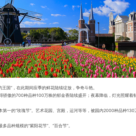
花的王国”，在此期间应季的鲜花陆续绽放，争奇斗艳。
值得骄傲的700种品种100万株的郁金香陆续盛开；夜幕降临，灯光照耀
第一的“玫瑰节”。艺术花园、宫殿，运河等等，被园内2000种品种13
多品种规模的“紫阳花节”、“百合节”。