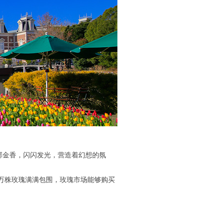
着郁金香，闪闪发光，营造着幻想的氛
0万株玫瑰满满包围，玫瑰市场能够购买