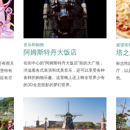
音乐和购物
展望塔
阿姆斯特丹大饭店
塔之
在街中心的“阿姆斯特丹大饭店”前的大广场，
标志性的
还有雨天
洋溢着各式表演和优美音乐，还可以享受各种
厅，以
堡特有
各样的购物乐趣。这里晚上还上映全世界少有
色。
应有尽
的3D全息投影的梦幻世界。