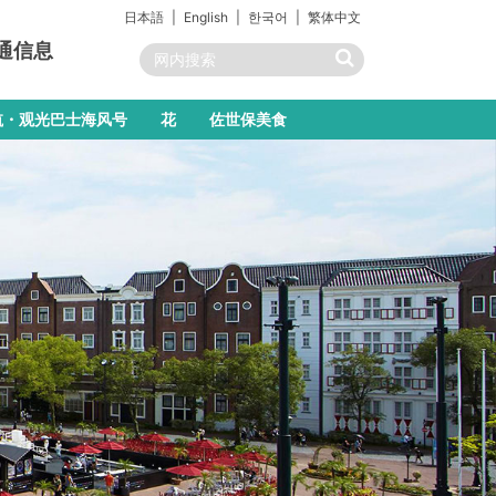
日本語
English
한국어
繁体中文
通信息
航・观光巴士海风号
花
佐世保美食