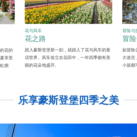
花与风车
冒险与
花之路
冒险
踏入豪斯登堡那一刻，就踏入了花与风车的童
如冒险
的花的
话世界。风车耸立在花田中，一年四季都有美
大迷宫
夏享受
丽的花朵地盛开。
小孩都
虹拥
乐享豪斯登堡四季之美