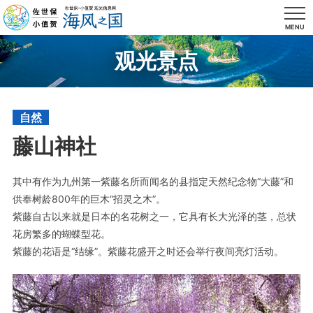
MENU
观光景点
自然
藤山神社
其中有作为九州第一紫藤名所而闻名的县指定天然纪念物“大藤”和
供奉树龄800年的巨木“招灵之木”。
紫藤自古以来就是日本的名花树之一，它具有长大光泽的茎，总状
花房繁多的蝴蝶型花。
紫藤的花语是“结缘”。紫藤花盛开之时还会举行夜间亮灯活动。