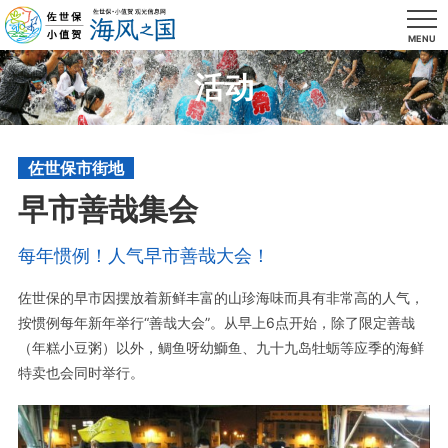
MENU
活动
佐世保市街地
早市善哉集会
每年惯例！人气早市善哉大会！
佐世保的早市因摆放着新鲜丰富的山珍海味而具有非常高的人气，
按惯例每年新年举行“善哉大会”。从早上6点开始，除了限定善哉
（年糕小豆粥）以外，鲷鱼呀幼鰤鱼、九十九岛牡蛎等应季的海鲜
特卖也会同时举行。